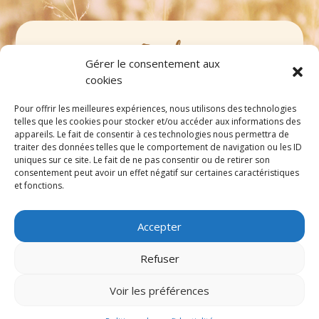
Email
Gérer le consentement aux
contact@marinedollehypnose.fr
cookies
Pour offrir les meilleures expériences, nous utilisons des technologies
Téléphone
telles que les cookies pour stocker et/ou accéder aux informations des
appareils. Le fait de consentir à ces technologies nous permettra de
06 32 67 62 33
traiter des données telles que le comportement de navigation ou les ID
uniques sur ce site. Le fait de ne pas consentir ou de retirer son
consentement peut avoir un effet négatif sur certaines caractéristiques
et fonctions.
Accepter
Refuser
Voir les préférences
© 2023 Marine Dollé, tous droits réservés. site réalisé
par
Et Voilà prod !
|
Politique de confidentialité